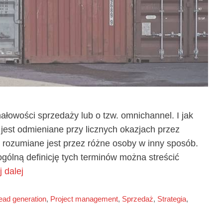
ałowości sprzedaży lub o tzw. omnichannel. I jak
 jest odmieniane przy licznych okazjach przez
ć rozumiane jest przez różne osoby w inny sposób.
gólną definicję tych terminów można streścić
j dalej
ead generation
,
Project management
,
Sprzedaż
,
Strategia
,