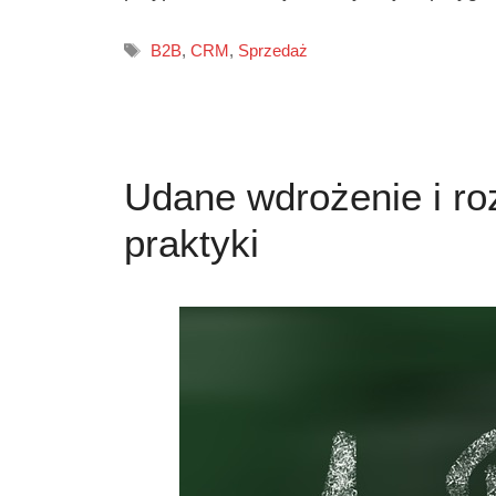
Tagi
B2B
,
CRM
,
Sprzedaż
Udane wdrożenie i r
praktyki