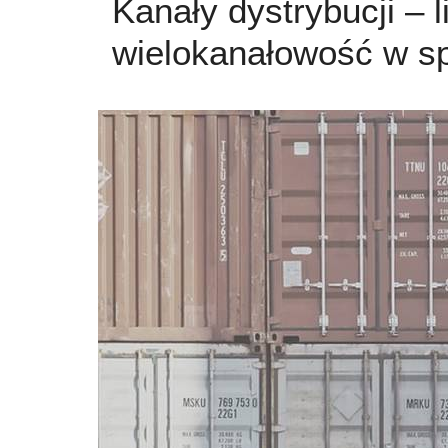
Kanały dystrybucji – l
wielokanałowość w s