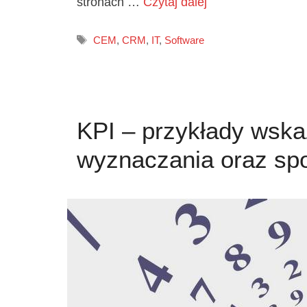
stronach …
Czytaj dalej
Tagi
CEM
,
CRM
,
IT
,
Software
KPI – przykłady wsk
wyznaczania oraz sp