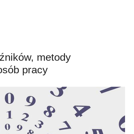
aźników, metody
osób pracy