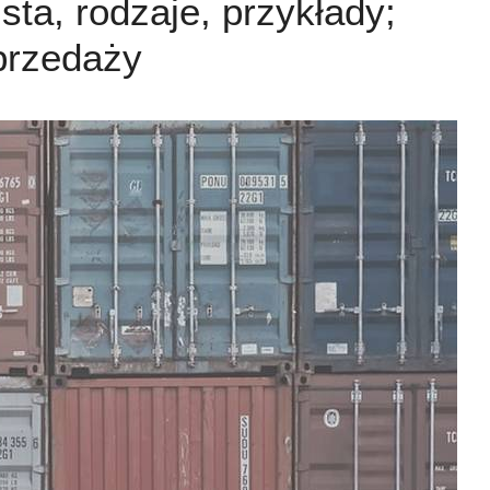
ista, rodzaje, przykłady;
przedaży