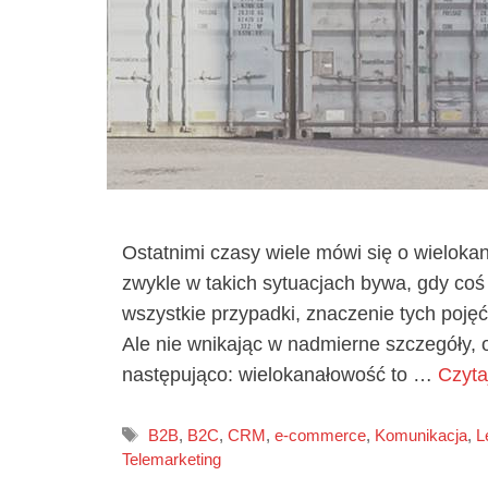
Ostatnimi czasy wiele mówi się o wielokan
zwykle w takich sytuacjach bywa, gdy coś
wszystkie przypadki, znaczenie tych poję
Ale nie wnikając w nadmierne szczegóły, o
następująco: wielokanałowość to …
Czyta
Tagi
B2B
,
B2C
,
CRM
,
e-commerce
,
Komunikacja
,
L
Telemarketing