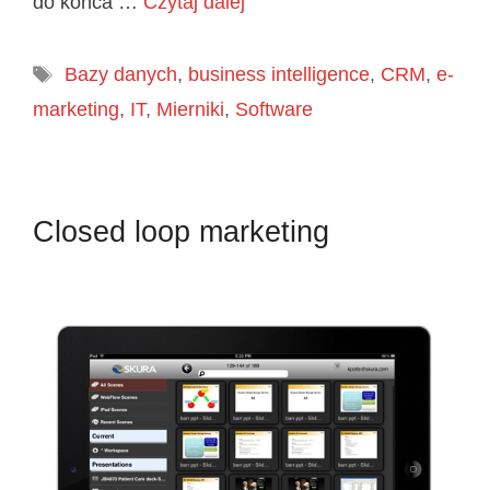
do końca …
Czytaj dalej
Tagi
Bazy danych
,
business intelligence
,
CRM
,
e-
marketing
,
IT
,
Mierniki
,
Software
Closed loop marketing