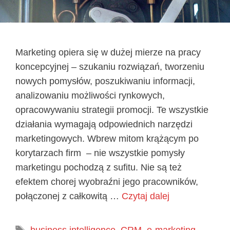
Marketing opiera się w dużej mierze na pracy
koncepcyjnej – szukaniu rozwiązań, tworzeniu
nowych pomysłów, poszukiwaniu informacji,
analizowaniu możliwości rynkowych,
opracowywaniu strategii promocji. Te wszystkie
działania wymagają odpowiednich narzędzi
marketingowych. Wbrew mitom krążącym po
korytarzach firm – nie wszystkie pomysły
marketingu pochodzą z sufitu. Nie są też
efektem chorej wyobraźni jego pracowników,
połączonej z całkowitą …
Czytaj dalej
Tagi
business intelligence
,
CRM
,
e-marketing
,