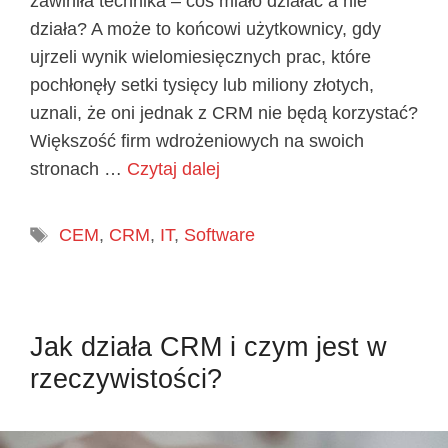
zawiniła technika – coś miało działać a nie
działa? A może to końcowi użytkownicy, gdy
ujrzeli wynik wielomiesięcznych prac, które
pochłonęły setki tysięcy lub miliony złotych,
uznali, że oni jednak z CRM nie będą korzystać?
Większość firm wdrożeniowych na swoich
stronach …
Czytaj dalej
Tagi
CEM
,
CRM
,
IT
,
Software
Jak działa CRM i czym jest w
rzeczywistości?