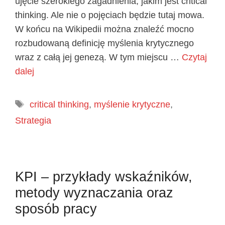
ujęcie szerokiego zagadnienia, jakim jest critical
thinking. Ale nie o pojęciach będzie tutaj mowa.
W końcu na Wikipedii można znaleźć mocno
rozbudowaną definicję myślenia krytycznego
wraz z całą jej genezą. W tym miejscu …
Czytaj
dalej
Tagi
critical thinking
,
myślenie krytyczne
,
Strategia
KPI – przykłady wskaźników,
metody wyznaczania oraz
sposób pracy