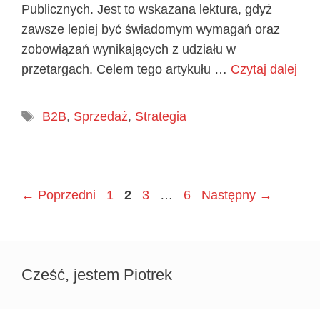
Publicznych. Jest to wskazana lektura, gdyż
zawsze lepiej być świadomym wymagań oraz
zobowiązań wynikających z udziału w
przetargach. Celem tego artykułu …
Czytaj dalej
Tagi
B2B
,
Sprzedaż
,
Strategia
Page
Page
Page
Page
←
Poprzedni
1
2
3
…
6
Następny
→
Cześć, jestem Piotrek