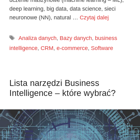
uczenie maszynowe (machine learning – ML),
deep learning, big data, data science, sieci
neuronowe (NN), natural …
Czytaj dalej
Tagi
Analiza danych
,
Bazy danych
,
business
intelligence
,
CRM
,
e-commerce
,
Software
Lista narzędzi Business
Intelligence – które wybrać?