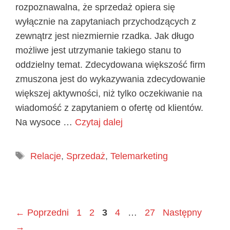
rozpoznawalna, że sprzedaż opiera się
wyłącznie na zapytaniach przychodzących z
zewnątrz jest niezmiernie rzadka. Jak długo
możliwe jest utrzymanie takiego stanu to
oddzielny temat. Zdecydowana większość firm
zmuszona jest do wykazywania zdecydowanie
większej aktywności, niż tylko oczekiwanie na
wiadomość z zapytaniem o ofertę od klientów.
Na wysoce …
Czytaj dalej
Tagi
Relacje
,
Sprzedaż
,
Telemarketing
Page
Page
Page
Page
Page
←
Poprzedni
1
2
3
4
…
27
Następny
→