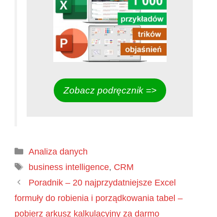
Zobacz podręcznik =>
Kategorie
Analiza danych
Tagi
business intelligence
,
CRM
Poradnik – 20 najprzydatniejsze Excel
formuły do robienia i porządkowania tabel –
pobierz arkusz kalkulacyjny za darmo