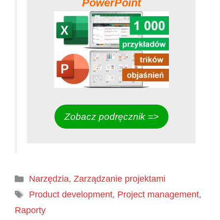
PowerPoint
Zobacz podręcznik =>
Kategorie
Narzędzia
,
Zarządzanie projektami
Tagi
Product development
,
Project management
,
Raporty