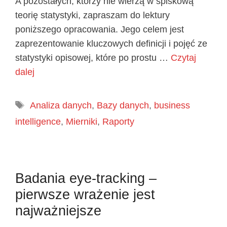
A pozostałych, którzy nie wierzą w spiskową
teorię statystyki, zapraszam do lektury
poniższego opracowania. Jego celem jest
zaprezentowanie kluczowych definicji i pojęć ze
statystyki opisowej, które po prostu …
Czytaj
dalej
Tagi
Analiza danych
,
Bazy danych
,
business
intelligence
,
Mierniki
,
Raporty
Badania eye-tracking –
pierwsze wrażenie jest
najważniejsze