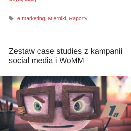
Tagi
e-marketing
,
Mierniki
,
Raporty
Zestaw case studies z kampanii
social media i WoMM