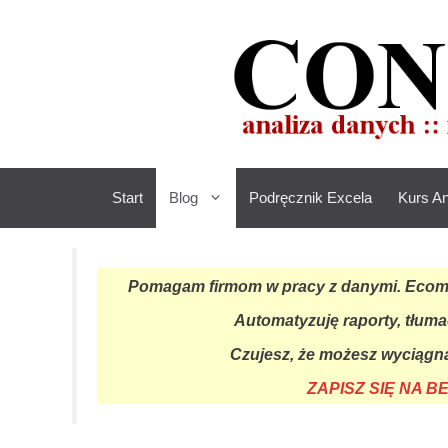
Przejdź
do
treści
Start
Blog
Podręcznik Excela
Kurs An
Pomagam firmom w pracy z danymi. Ecomme
Automatyzuję raporty, tłuma
Czujesz, że możesz wyciągną
ZAPISZ SIĘ NA 