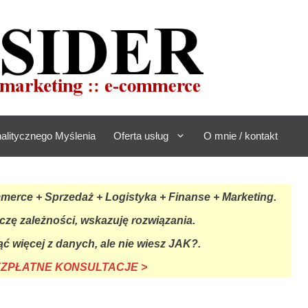
alitycznego Myślenia
Oferta usług
O mnie / kontakt
rce + Sprzedaż + Logistyka + Finanse + Marketing.
czę zależności, wskazuję rozwiązania.
ć więcej z danych, ale nie wiesz JAK?.
BEZPŁATNE KONSULTACJE >