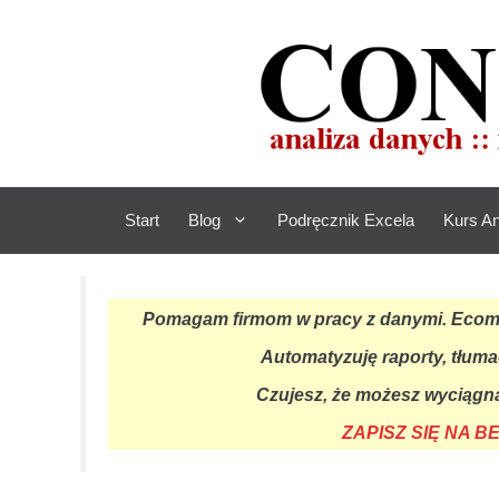
Przejdź
do
treści
Start
Blog
Podręcznik Excela
Kurs An
Pomagam firmom w pracy z danymi. Ecomme
Automatyzuję raporty, tłuma
Czujesz, że możesz wyciągną
ZAPISZ SIĘ NA 