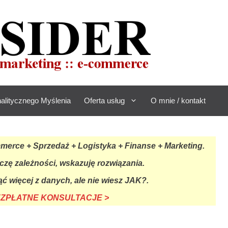
alitycznego Myślenia
Oferta usług
O mnie / kontakt
rce + Sprzedaż + Logistyka + Finanse + Marketing.
czę zależności, wskazuję rozwiązania.
ć więcej z danych, ale nie wiesz JAK?.
BEZPŁATNE KONSULTACJE >