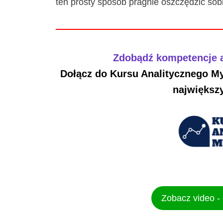
ten prosty sposób pragnie oszczędzić sobi
Zdobądź kompetencje a
Dołącz do Kursu Analitycznego My
największy
Zobacz video -