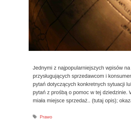
Jednymi z najpopularniejszych wpisów na
przysługujących sprzedawcom i konsumen
pytań dotyczących konkretnych sytuacji l
pytań z prośbą o pomoc w tej dziedzinie. 
miała miejsce sprzedaż.. (tutaj opis); oka
Tagi
Prawo