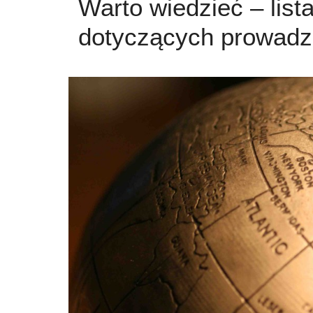
Warto wiedzieć – list
dotyczących prowadze