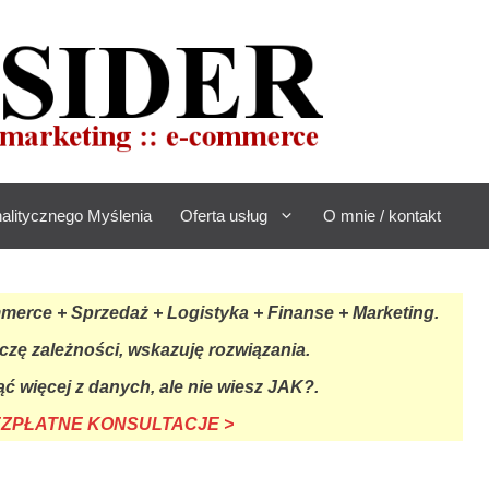
alitycznego Myślenia
Oferta usług
O mnie / kontakt
rce + Sprzedaż + Logistyka + Finanse + Marketing.
czę zależności, wskazuję rozwiązania.
ć więcej z danych, ale nie wiesz JAK?.
BEZPŁATNE KONSULTACJE >