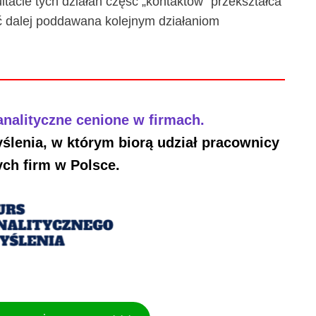
tacie tych działań część „kontaktów” przekształca
yć dalej poddawana kolejnym działaniom
nalityczne cenione w firmach.
ślenia, w którym biorą udział pracownicy
ch firm w Polsce.