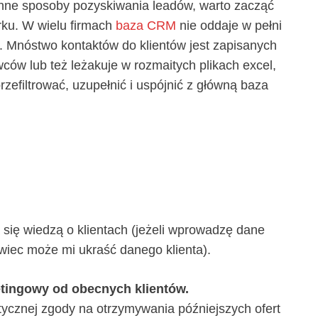
inne sposoby pozyskiwania leadów, warto zacząć
u. W wielu firmach
baza CRM
nie oddaje w pełni
ji. Mnóstwo kontaktów do klientów jest zapisanych
wców lub też leżakuje w rozmaitych plikach excel,
przefiltrować, uzupełnić i uspójnić z główną baza
się wiedzą o klientach (jeżeli wprowadzę dane
iec może mi ukraść danego klienta).
etingowy od obecnych klientów.
tycznej zgody na otrzymywania późniejszych ofert