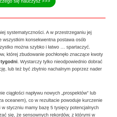
 czego się nauczysz >>>
ej systematyczności. A w przestrzeganiu jej
e wszystkim konsekwentna postawa osób
ystko można szybko i łatwo … spartaczyć.
ów, której zbudowanie pochłonęło znaczące kwoty
 tygodni
. Wystarczy tylko nieodpowiednio dobrać
cję, lub też być zbytnio nachalnym poprzez nader
ie ciągłości napływu nowych „prospektów” lub
 za oceanem), co w rezultacie powoduje kurczenie
li w styczniu mamy bazę 5 tysięcy potencjalnych
zać się, że sensownych rekordów, z którymi w