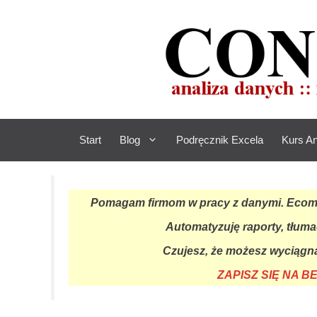
Przejdź
do
treści
Start
Blog
Podręcznik Excela
Kurs An
Pomagam firmom w pracy z danymi. Ecomme
Automatyzuję raporty, tłuma
Czujesz, że możesz wyciągną
ZAPISZ SIĘ NA 