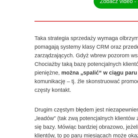
Zobacz video -
Taka strategia sprzedaży wymaga olbrzymi
pomagają systemy klasy CRM oraz przed
zarządzających. Gdyż wbrew pozorom wsz
Chociażby taką bazę potencjalnych klient
pieniężne,
można „spalić” w ciągu paru
komunikację – tj. źle skonstruować promo
częsty kontakt.
Drugim częstym błędem jest niezapewnien
„leadów” (tak zwą potencjalnych klientów
się bazy. Mówiąc bardziej obrazowo, jeże
klientów, to po paru miesiącach może oka