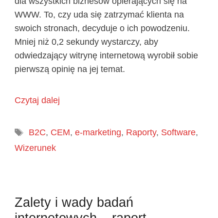
dla wszystkich biznesów opierających się na
WWW. To, czy uda się zatrzymać klienta na
swoich stronach, decyduje o ich powodzeniu.
Mniej niż 0,2 sekundy wystarczy, aby
odwiedzający witrynę internetową wyrobił sobie
pierwszą opinię na jej temat.
Czytaj dalej
Tagi
B2C
,
CEM
,
e-marketing
,
Raporty
,
Software
,
Wizerunek
Zalety i wady badań