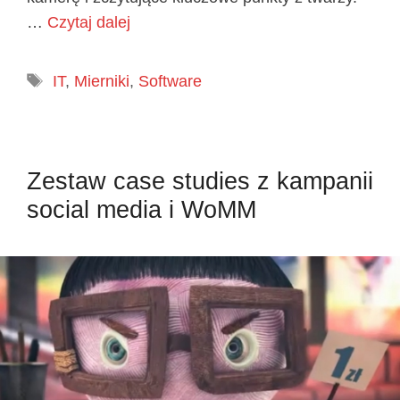
…
Czytaj dalej
Tagi
IT
,
Mierniki
,
Software
Zestaw case studies z kampanii
social media i WoMM