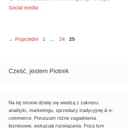
Social media
Page
Page
Page
←
Poprzedni
1
…
24
25
Cześć, jestem Piotrek
Na tej stronie dzielę się wiedzą z zakresu:
analityki, marketingu, sprzedaży tradycyjnej & e-
commerce. Poruszam różne zagadnienia
biznesowe, wskazuję rozwiązania. Poza tym