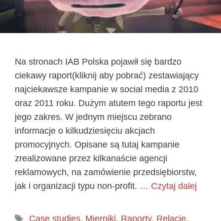
Na stronach IAB Polska pojawił się bardzo
ciekawy raport(kliknij aby pobrać) zestawiający
najciekawsze kampanie w social media z 2010
oraz 2011 roku. Dużym atutem tego raportu jest
jego zakres. W jednym miejscu zebrano
informacje o kilkudziesięciu akcjach
promocyjnych. Opisane są tutaj kampanie
zrealizowane przez kilkanaście agencji
reklamowych, na zamówienie przedsiębiorstw,
jak i organizacji typu non-profit. …
Czytaj dalej
Tagi
Case studies
,
Mierniki
,
Raporty
,
Relacje
,