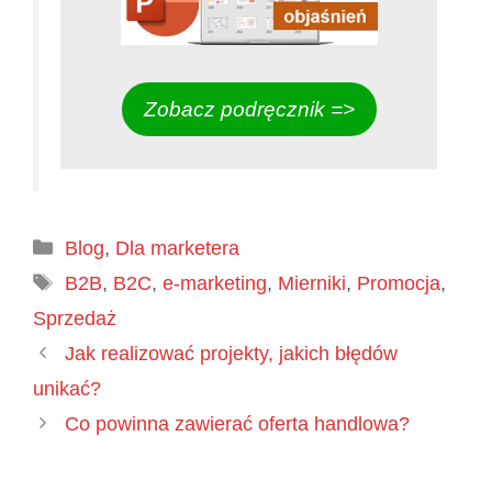
Zobacz podręcznik =>
Kategorie
Blog
,
Dla marketera
Tagi
B2B
,
B2C
,
e-marketing
,
Mierniki
,
Promocja
,
Sprzedaż
Jak realizować projekty, jakich błędów
unikać?
Co powinna zawierać oferta handlowa?