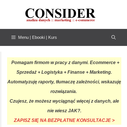
Przejdź
do
treści
Menu | Ebooki | Kurs
Pomagam firmom w pracy z danymi. Ecommerce +
Sprzedaż + Logistyka + Finanse + Marketing.
Automatyzuję raporty, tłumaczę zależności, wskazuję
rozwiązania.
Czujesz, że możesz wyciągnąć więcej z danych, ale
nie wiesz JAK?.
ZAPISZ SIĘ NA BEZPŁATNE KONSULTACJE >