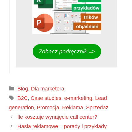
Zobacz podręcznik =>
Kategorie
Blog
,
Dla marketera
Tagi
B2C
,
Case studies
,
e-marketing
,
Lead
generation
,
Promocja
,
Reklama
,
Sprzedaż
Ile kosztuje wynajęcie call center?
Hasła reklamowe – porady i przykłady