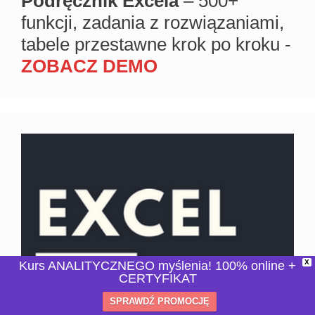
Podręcznik Excela
– 500+
funkcji, zadania z rozwiązaniami,
tabele przestawne krok po kroku -
ZOBACZ DEMO
X
Kurs ANALITYCZNEGO myślenia! 100% online +
CERTYFIKAT
SPRAWDŹ PROMOCJĘ