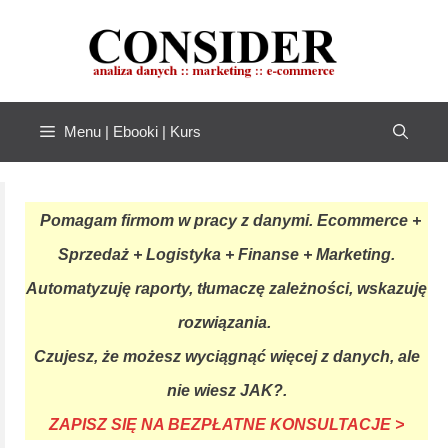
Przejdź
do
treści
Menu | Ebooki | Kurs
Pomagam firmom w pracy z danymi. Ecommerce +
Sprzedaż + Logistyka + Finanse + Marketing.
Automatyzuję raporty, tłumaczę zależności, wskazuję
rozwiązania.
Czujesz, że możesz wyciągnąć więcej z danych, ale
nie wiesz JAK?.
ZAPISZ SIĘ NA BEZPŁATNE KONSULTACJE >