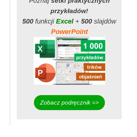
Poznaj
setki praktycznych
przykładów!
500
funkcji
Excel
+
500
slajdów
PowerPoint
Zobacz podręcznik =>