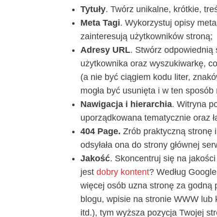
Tytuły
. Twórz unikalne, krótkie, tr
Meta Tagi
. Wykorzystuj opisy meta
zainteresują użytkowników stroną;
Adresy URL
. Stwórz odpowiednią 
użytkownika oraz wyszukiwarkę, co 
(a nie być ciągiem kodu liter, znak
mogła być usunięta i w ten sposób
Nawigacja i hierarchia
. Witryna p
uporządkowana tematycznie oraz ła
404 Page.
Zrób praktyczną stronę i
odsyłała ona do strony głównej ser
Jakość
. Skoncentruj się na jakośc
jest
dobry kontent
? Według Google t
więcej osób uzna stronę za godną p
blogu, wpisie na stronie WWW lub 
itd.), tym wyższa pozycja Twojej s