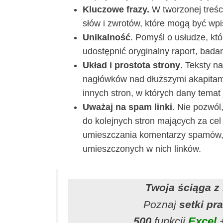
Kluczowe frazy.
W tworzonej treśc
słów i zwrotów, które mogą być wp
Unikalność
. Pomyśl o usłudze, któ
udostępnić oryginalny raport, badan
Układ i prostota strony
. Teksty n
nagłówków nad dłuższymi akapitami
innych stron, w których dany temat
Uważaj na spam linki
. Nie pozwól
do kolejnych stron mających za ce
umieszczania komentarzy spamów, 
umieszczonych w nich linków.
Twoja ściąga z
Poznaj
setki pr
500
funkcji
Excel