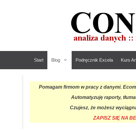
Przejdź
do
treści
Start
Blog
Podręcznik Excela
Kurs An
Pomagam firmom w pracy z danymi. Ecomme
Automatyzuję raporty, tłuma
Czujesz, że możesz wyciągną
ZAPISZ SIĘ NA 