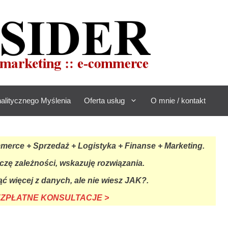
alitycznego Myślenia
Oferta usług
O mnie / kontakt
rce + Sprzedaż + Logistyka + Finanse + Marketing.
czę zależności, wskazuję rozwiązania.
ć więcej z danych, ale nie wiesz JAK?.
BEZPŁATNE KONSULTACJE >