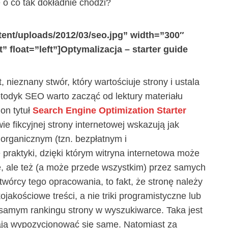
e
o co tak dokładnie chodzi?
tent/uploads/2012/03/seo.jpg” width=”300″
” float=”left”]Optymalizacja – starter guide
nieznany stwór, który wartościuje strony i ustala
etodyk SEO warto zacząć od lektury materiału
on tytuł
Search Engine Optimization Starter
ie fikcyjnej strony internetowej wskazują jak
organicznym (tzn. bezpłatnym i
praktyki, dzięki którym witryna internetowa może
ę, ale też (a może przede wszystkim) przez samych
twórcy tego opracowania, to fakt, że stronę należy
ojakościowe treści, a nie triki programistyczne lub
 samym rankingu strony w wyszukiwarce. Taka jest
mają wypozycjonować się same. Natomiast za