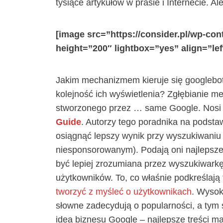
tysiące artykułów w prasie i Internecie. Al
[image src=”https://consider.pl/wp-con
height=”200″ lightbox=”yes” align=”left
Jakim mechanizmem kieruje się googlebot, 
kolejność ich wyświetlenia? Zgłębianie m
stworzonego przez … same Google. Nosi 
Guide
. Autorzy tego poradnika na podstaw
osiągnąć lepszy wynik przy wyszukiwaniu 
niesponsorowanym). Podają oni najlepsze 
być lepiej zrozumiana przez wyszukiwark
użytkowników. To, co właśnie podkreślają 
tworzyć z myśleć o użytkownikach
. Wysok
słowne zadecydują o popularności, a tym
idea biznesu Google – najlepsze treści 