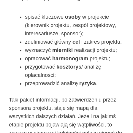
spisać kluczowe
osoby
w projekcie
(kierownik projektu, zespół projektowy,
interesariusze, sponsor);
zdefiniować główny
cel
i zakres projektu;
wyznaczyć
mierniki
realizacji projektu;
opracować
harmonogram
projektu;
przygotować
kosztorys
/ analizę
opłacalności;
przeprowadzić analizę
ryzyka
.
Taki pakiet informacji, po zatwierdzeniu przez
sponsora projektu, staje się mapą dla
wszystkich dalszych działań. Jeżeli na jakimś
etapie projektu pojawiają się wątpliwości, to
zawsze w pierwszej kolejności należy sięgać do