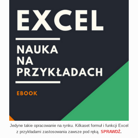
Jedyne takie opracowanie na rynku. Kilkaset formuł i funkcji Excel
z przykładami zastosowania zawsze pod ręką.
SPRAWDŹ
.