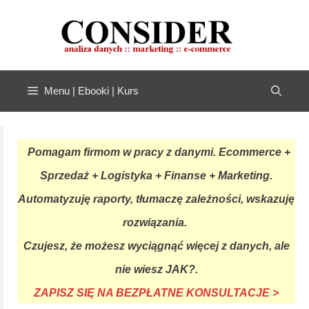
Przejdź
do
treści
Menu | Ebooki | Kurs
Pomagam firmom w pracy z danymi. Ecommerce +
Sprzedaż + Logistyka + Finanse + Marketing.
Automatyzuję raporty, tłumaczę zależności, wskazuję
rozwiązania.
Czujesz, że możesz wyciągnąć więcej z danych, ale
nie wiesz JAK?.
ZAPISZ SIĘ NA BEZPŁATNE KONSULTACJE >