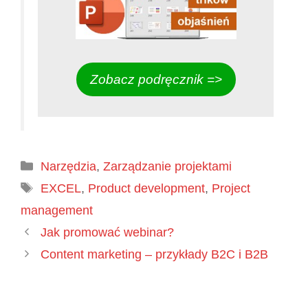
Zobacz podręcznik =>
Kategorie
Narzędzia
,
Zarządzanie projektami
Tagi
EXCEL
,
Product development
,
Project
management
Jak promować webinar?
Content marketing – przykłady B2C i B2B