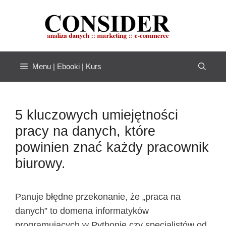
Przejdź
do
treści
Menu | Ebooki | Kurs
5 kluczowych umiejętności
pracy na danych, które
powinien znać każdy pracownik
biurowy.
Panuje błędne przekonanie, że „praca na
danych” to domena informatyków
programujących w Pythonie czy specjalistów od