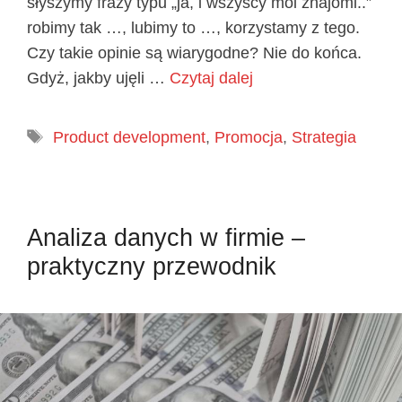
słyszymy frazy typu „ja, i wszyscy moi znajomi..”
robimy tak …, lubimy to …, korzystamy z tego.
Czy takie opinie są wiarygodne? Nie do końca.
Gdyż, jakby ujęli …
Czytaj dalej
Tagi
Product development
,
Promocja
,
Strategia
Analiza danych w firmie –
praktyczny przewodnik