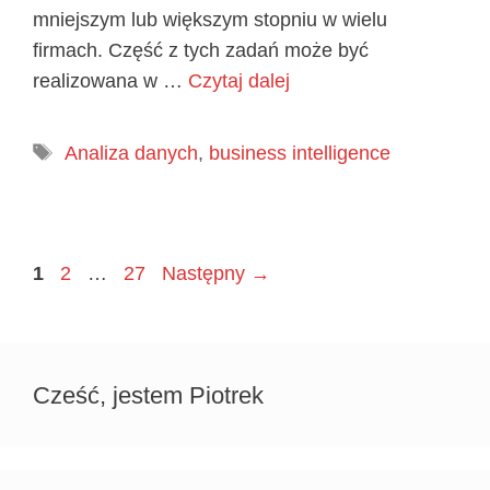
mniejszym lub większym stopniu w wielu
firmach. Część z tych zadań może być
realizowana w …
Czytaj dalej
Tagi
Analiza danych
,
business intelligence
Page
Page
Page
1
2
…
27
Następny
→
Cześć, jestem Piotrek