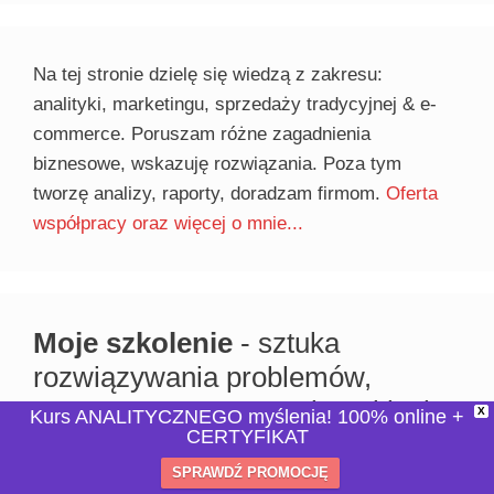
Na tej stronie dzielę się wiedzą z zakresu:
analityki, marketingu, sprzedaży tradycyjnej & e-
commerce. Poruszam różne zagadnienia
biznesowe, wskazuję rozwiązania. Poza tym
tworzę analizy, raporty, doradzam firmom.
Oferta
współpracy oraz więcej o mnie...
Moje szkolenie
- sztuka
rozwiązywania problemów,
poprawne rozumowanie, critical
X
Kurs ANALITYCZNEGO myślenia! 100% online +
CERTYFIKAT
thinking -
SPRAWDŹ
SPRAWDŹ PROMOCJĘ