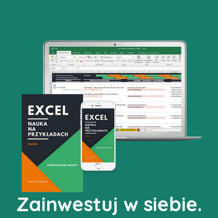
Przejdź
do
treści
Zainwestuj w siebie.